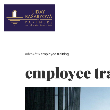
Preskočiť
na
obsah
advokát
»
employee training
employee tr