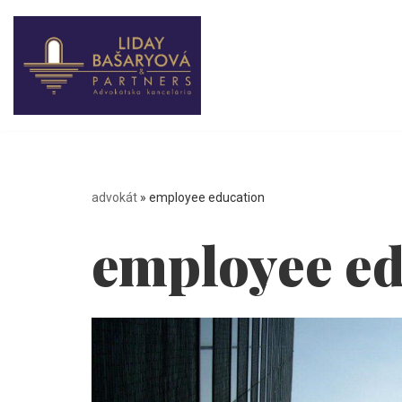
Preskočiť
na
obsah
advokát
»
employee education
employee ed