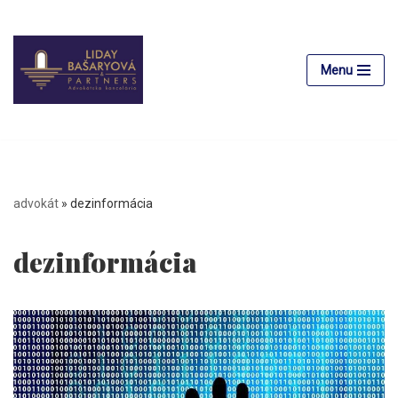
Preskočiť
na
Menu
obsah
advokát
»
dezinformácia
dezinformácia