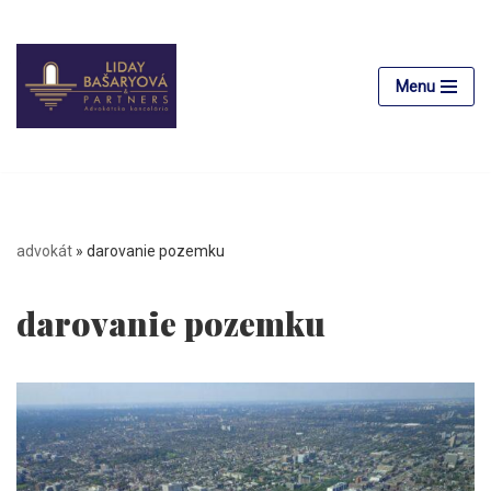
Preskočiť
na
Menu
obsah
advokát
»
darovanie pozemku
darovanie pozemku