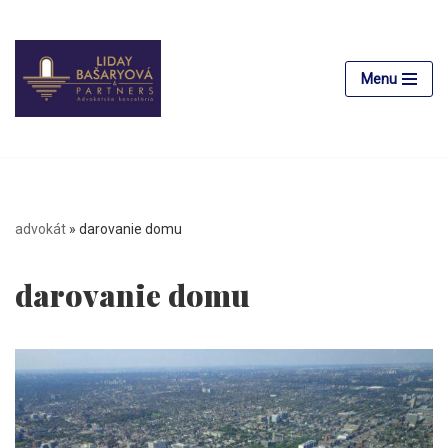
Preskočiť
na
Menu
obsah
advokát
»
darovanie domu
darovanie domu