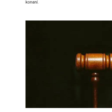
konaní.