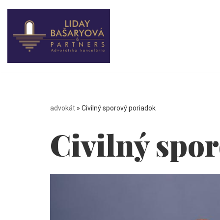
Preskočiť
na
obsah
advokát
»
Civilný sporový poriadok
Civilný spo