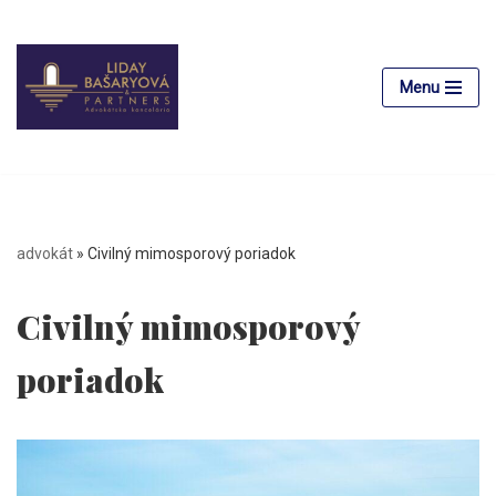
Preskočiť
na
Menu
obsah
advokát
»
Civilný mimosporový poriadok
Civilný mimosporový
poriadok