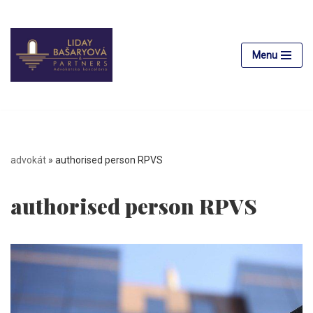
Preskočiť
na
Menu
obsah
advokát
»
authorised person RPVS
authorised person RPVS