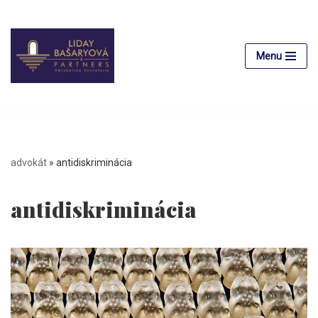
Preskočiť
na
Menu
obsah
advokát
»
antidiskriminácia
antidiskriminácia