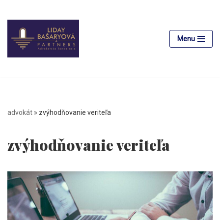
Preskočiť
na
Menu
obsah
advokát
»
zvýhodňovanie veriteľa
zvýhodňovanie veriteľa