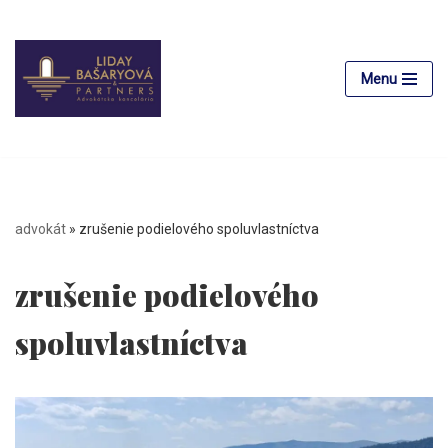
Preskočiť
na
Menu
obsah
advokát
»
zrušenie podielového spoluvlastníctva
zrušenie podielového
spoluvlastníctva