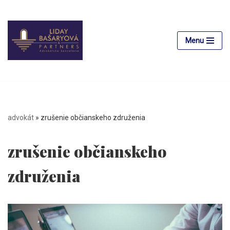
Preskočiť
na
Menu
obsah
advokát
»
zrušenie občianskeho združenia
zrušenie občianskeho
združenia