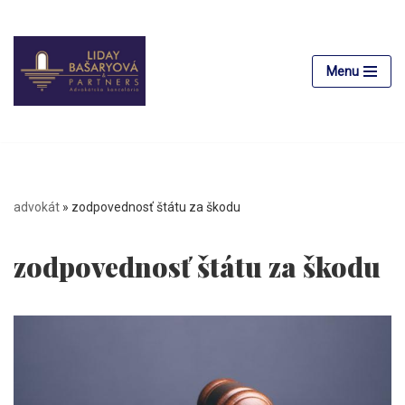
Preskočiť
na
Menu
obsah
advokát
»
zodpovednosť štátu za škodu
zodpovednosť štátu za škodu