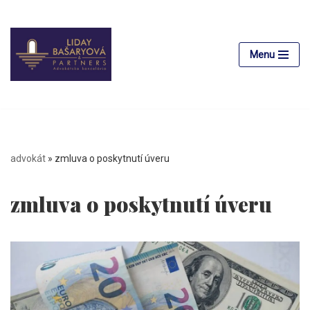
Preskočiť
na
Menu
obsah
advokát
»
zmluva o poskytnutí úveru
zmluva o poskytnutí úveru