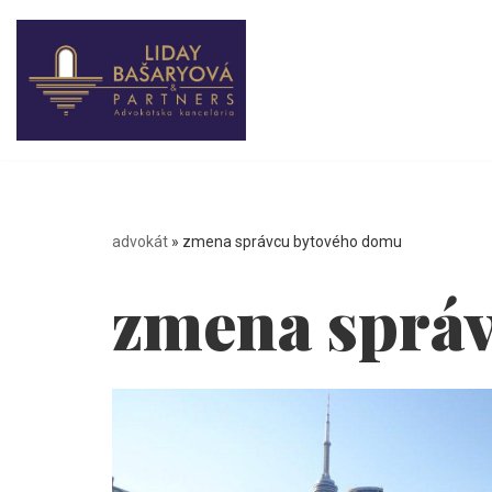
Preskočiť
na
obsah
advokát
»
zmena správcu bytového domu
zmena sprá