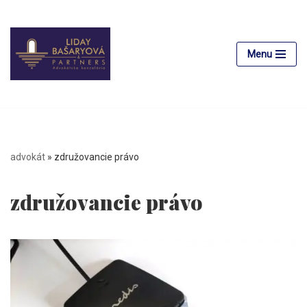
Preskočiť
na
Menu
obsah
advokát
»
združovancie právo
združovancie právo