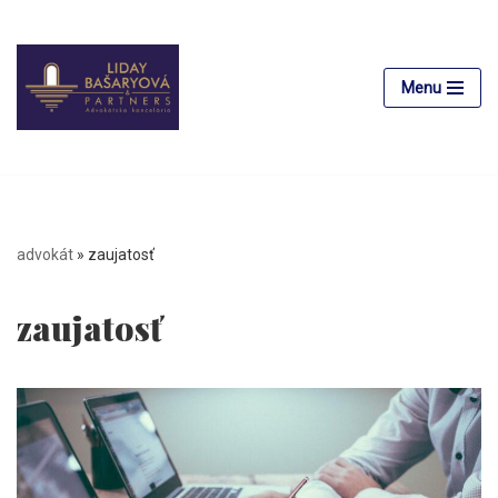
Preskočiť
na
Menu
obsah
advokát
»
zaujatosť
zaujatosť