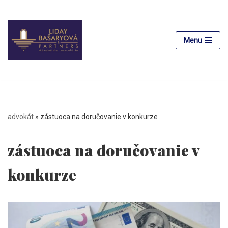
Preskočiť
na
Menu
obsah
advokát
»
zástuoca na doručovanie v konkurze
zástuoca na doručovanie v
konkurze