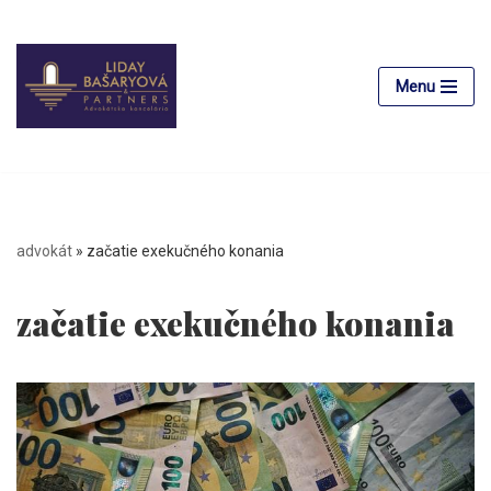
Preskočiť
na
Menu
obsah
advokát
»
začatie exekučného konania
začatie exekučného konania