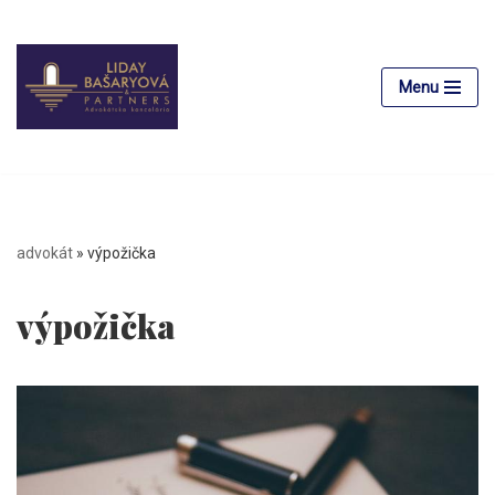
Preskočiť
na
Menu
obsah
advokát
»
výpožička
výpožička