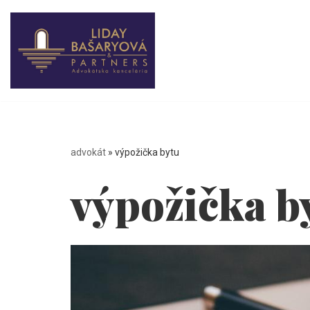
Preskočiť
na
obsah
advokát
»
výpožička bytu
výpožička b