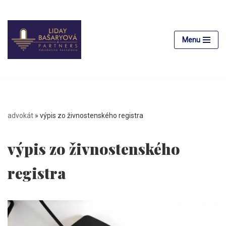
Preskočiť
na
Menu
obsah
advokát
»
výpis zo živnostenského registra
výpis zo živnostenského
registra