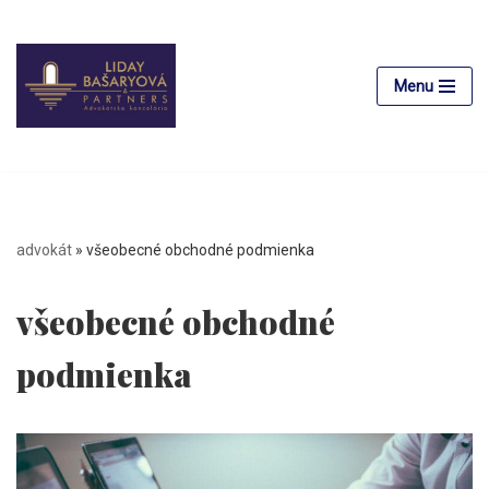
Preskočiť
na
Menu
obsah
advokát
»
všeobecné obchodné podmienka
všeobecné obchodné
podmienka