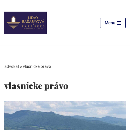
Preskočiť
na
Menu
obsah
advokát
»
vlasnícke právo
vlasnícke právo