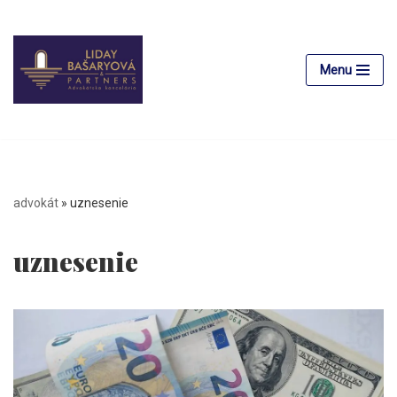
Preskočiť
na
Menu
obsah
advokát
»
uznesenie
uznesenie