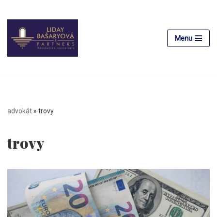
Preskočiť
na
Menu
obsah
advokát
»
trovy
trovy