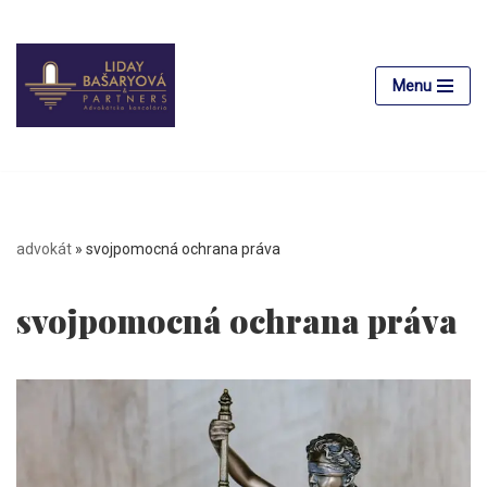
Preskočiť
na
Menu
obsah
advokát
»
svojpomocná ochrana práva
svojpomocná ochrana práva