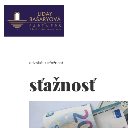
Preskočiť
na
obsah
advokát
»
sťažnosť
sťažnosť