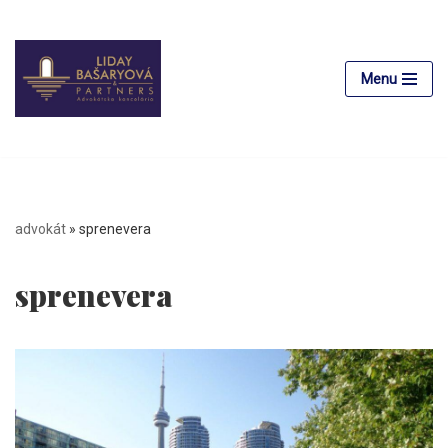
Preskočiť
na
Menu
obsah
advokát
»
sprenevera
sprenevera