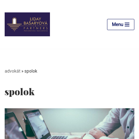
Preskočiť
na
Menu
obsah
advokát
»
spolok
spolok