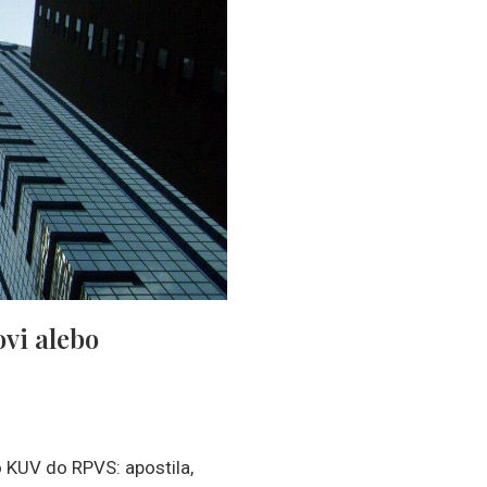
vi alebo
o KUV do RPVS: apostila,