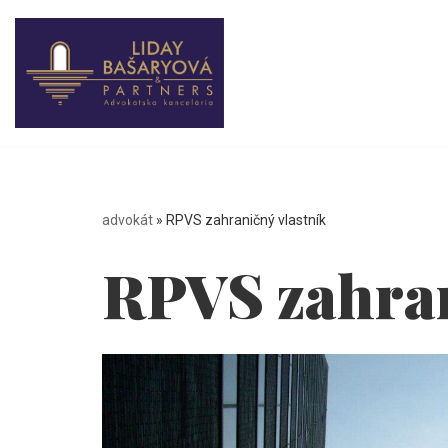
Preskočiť
na
obsah
advokát
»
RPVS zahraničný vlastník
RPVS zahran