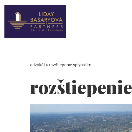
Preskočiť
na
obsah
advokát
»
rozštiepenie splynutím
rozštiepeni