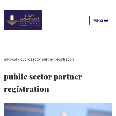
Preskočiť
na
Menu
obsah
advokát
»
public sector partner registration
public sector partner
registration