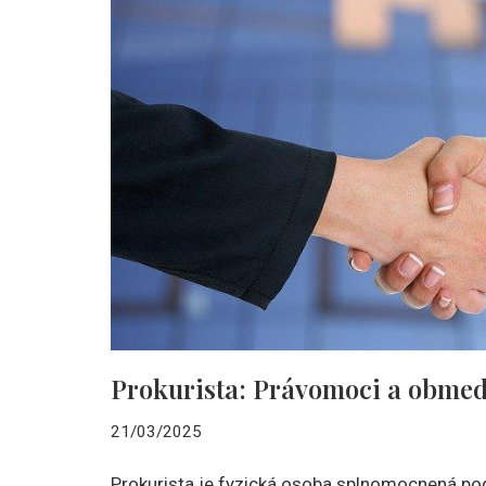
Prokurista: Právomoci a obme
21/03/2025
Prokurista je fyzická osoba splnomocnená po