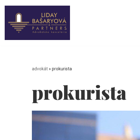
Preskočiť
na
obsah
advokát
»
prokurista
prokurista