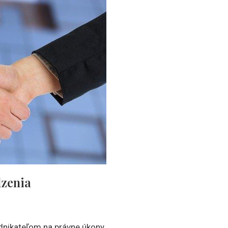
dzenia
dnikateľom na právne úkony