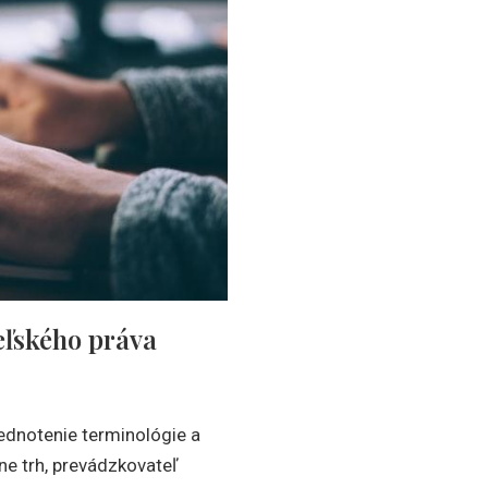
eľského práva
ednotenie terminológie a
ine trh, prevádzkovateľ