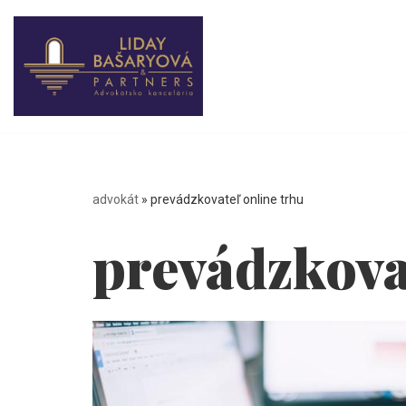
Preskočiť
na
obsah
advokát
»
prevádzkovateľ online trhu
prevádzkova