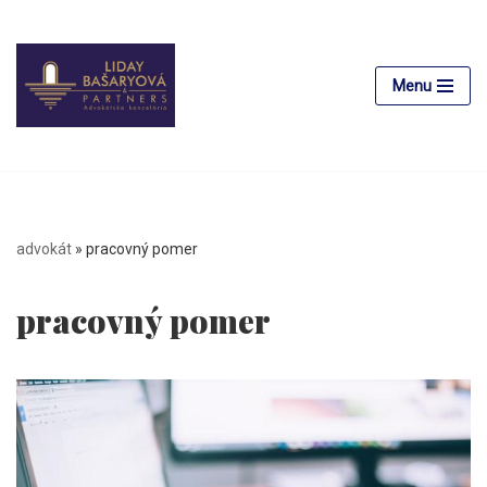
Preskočiť
na
Menu
obsah
advokát
»
pracovný pomer
pracovný pomer