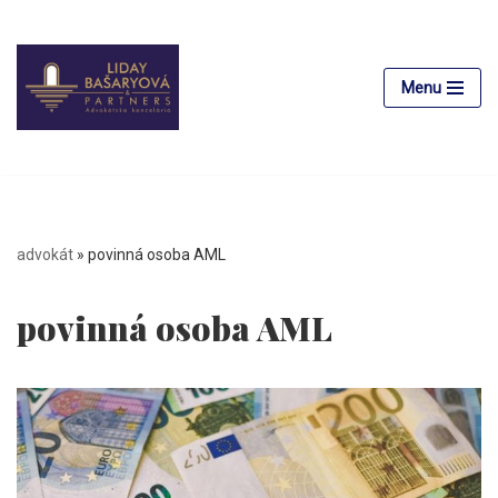
Preskočiť
na
Menu
obsah
advokát
»
povinná osoba AML
povinná osoba AML