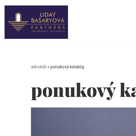
Preskočiť
na
obsah
advokát
»
ponukový katalóg
ponukový ka