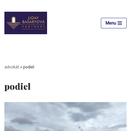
Preskočiť
na
Menu
obsah
advokát
»
podiel
podiel