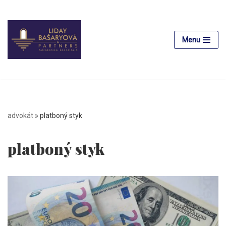
Preskočiť
na
Menu
obsah
advokát
»
platboný styk
platboný styk