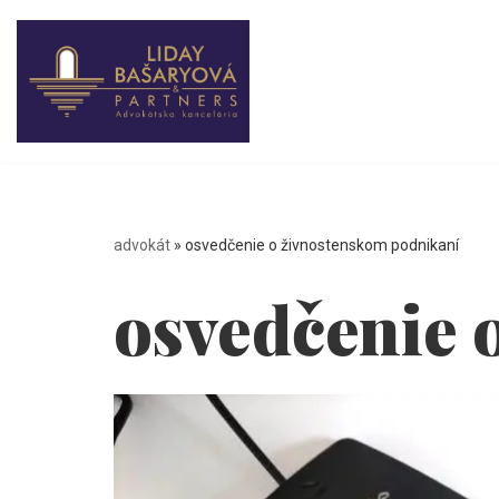
Preskočiť
na
obsah
advokát
»
osvedčenie o živnostenskom podnikaní
osvedčenie 