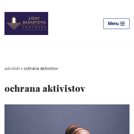
Preskočiť
na
Menu
obsah
advokát
»
ochrana aktivistov
ochrana aktivistov