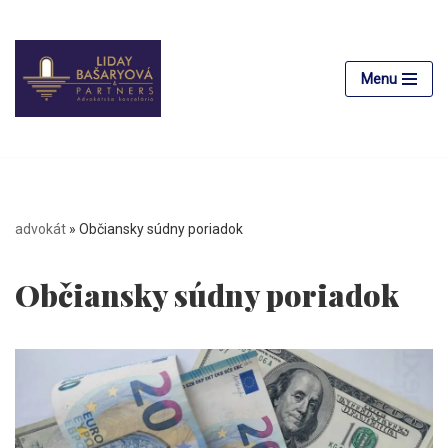
Preskočiť
na
Menu
obsah
advokát
»
Občiansky súdny poriadok
Občiansky súdny poriadok