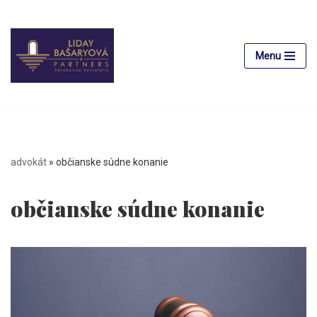
Preskočiť
na
Menu
obsah
advokát
»
občianske súdne konanie
občianske súdne konanie