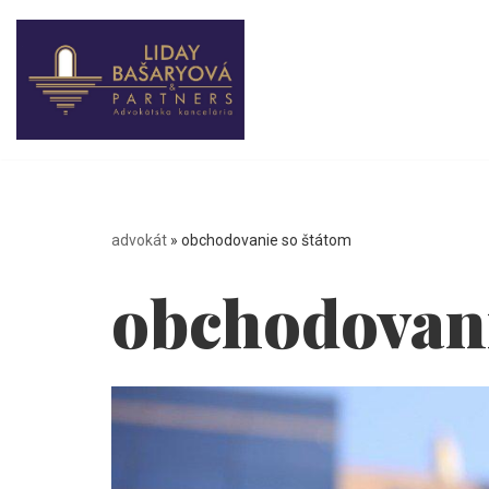
Preskočiť
na
obsah
advokát
»
obchodovanie so štátom
obchodovani