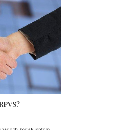
 RPVS?
rípadoch, kedy klientom