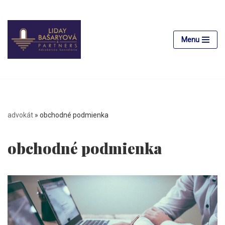
Preskočiť
na
Menu
obsah
advokát
»
obchodné podmienka
obchodné podmienka