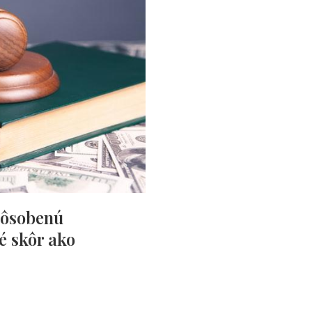
pôsobenú
é skôr ako