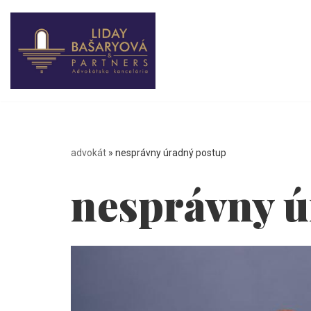
Preskočiť
na
obsah
advokát
»
nesprávny úradný postup
nesprávny ú