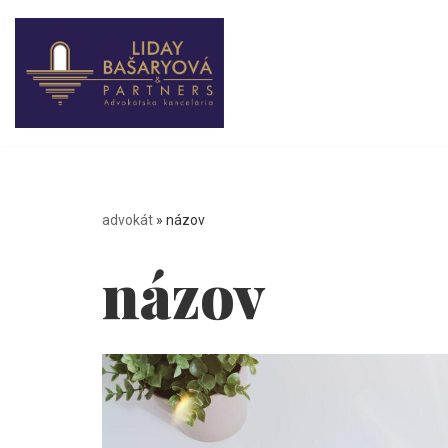
Preskočiť
na
obsah
advokát
»
názov
názov