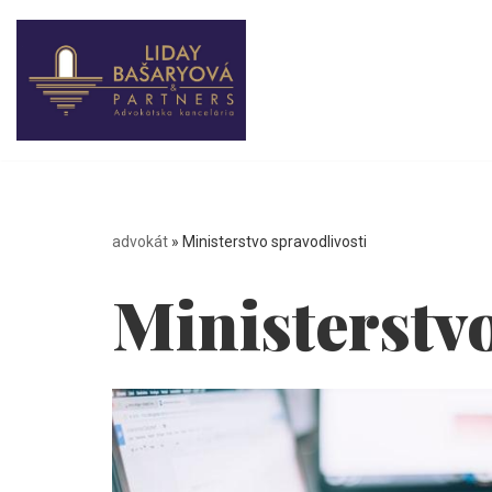
Preskočiť
na
obsah
advokát
»
Ministerstvo spravodlivosti
Ministerstvo