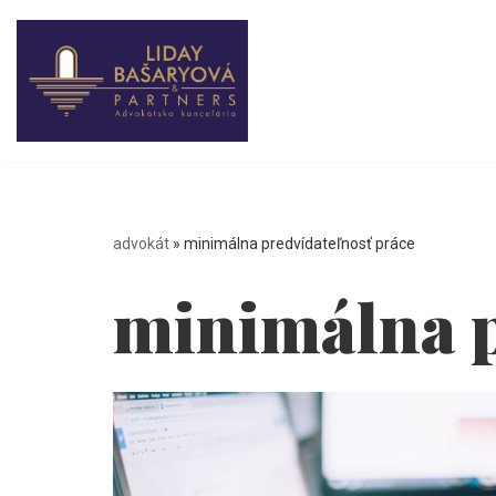
Preskočiť
na
obsah
advokát
»
minimálna predvídateľnosť práce
minimálna p